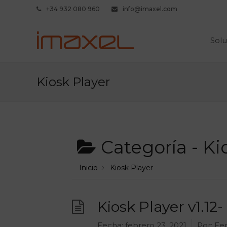
+34 932 080 960
info@imaxel.com
Solu
Kiosk Player
Categoría -
Ki
Inicio
Kiosk Player
Kiosk Player v1.12
Fecha:
febrero 23, 2021
Por:
Fer