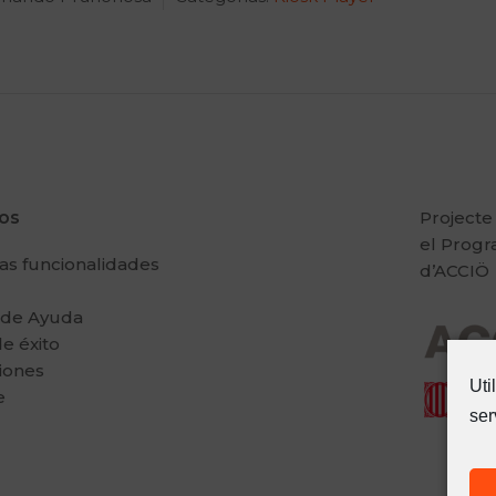
ios
Projecte
el Prog
as funcionalidades
d’ACCIÖ
 de Ayuda
e éxito
iones
Uti
e
ser