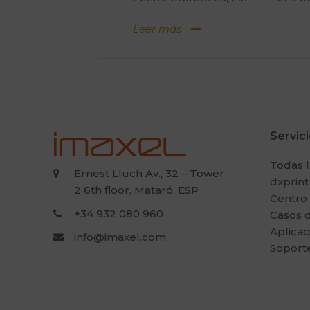
Leer más
Servic
Todas l
Ernest Lluch Av., 32 – Tower
dxprint
2 6th floor, Mataró. ESP
Centro
+34 932 080 960
Casos d
Aplicac
info@imaxel.com
Soport