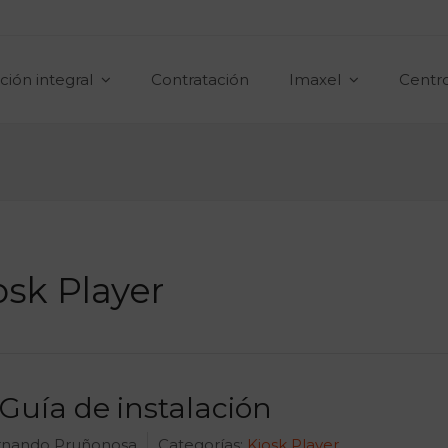
ción integral
Contratación
Imaxel
Centr
osk Player
- Guía de instalación
nando Pruñonosa
Categorías:
Kiosk Player