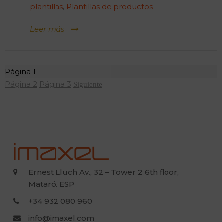
plantillas
,
Plantillas de productos
Leer más
Navegación
Página
1
de
Página
2
Página
3
Siguiente
entradas
Ernest Lluch Av., 32 – Tower 2 6th floor,
Mataró. ESP
+34 932 080 960
info@imaxel.com