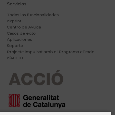
Servicios
Todas las funcionalidades
dxprint
Centro de Ayuda
Casos de éxito
Aplicaciones
Soporte
Projecte impulsat amb el Programa eTrade
d’ACCIÖ