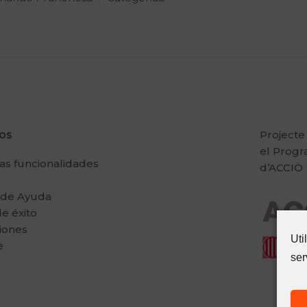
ios
Projecte
el Prog
as funcionalidades
d’ACCIÖ
 de Ayuda
e éxito
iones
Uti
e
ser