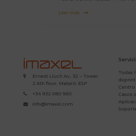
Leer más
Servic
Todas l
Ernest Lluch Av., 32 – Tower
dxprint
2 6th floor, Mataró. ESP
Centro
+34 932 080 960
Casos d
Aplicac
info@imaxel.com
Soport