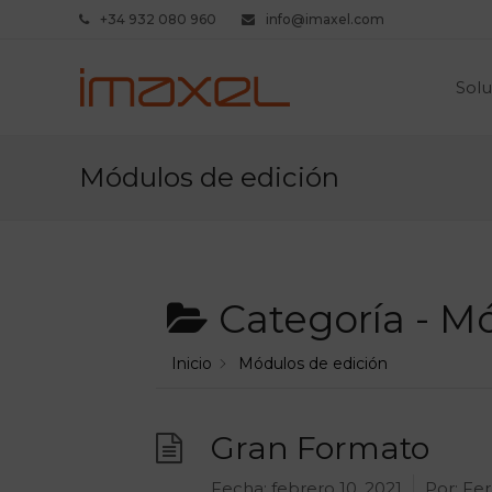
+34 932 080 960
info@imaxel.com
Solu
Módulos de edición
Categoría -
Mó
Inicio
Módulos de edición
Gran Formato
Fecha:
febrero 10, 2021
Por:
Fer