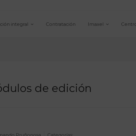
ción integral
Contratación
Imaxel
Centr
dulos de edición
nando Pruñonosa
Categorías: