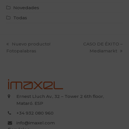
Novedades
Todas
previous
Nuevo producto!
next
CASO DE ÉXITO –
Fotopalabras
post:
post:
Mediamarkt
Ernest Lluch Av., 32 – Tower 2 6th floor,
Mataró. ESP
+34 932 080 960
info@imaxel.com