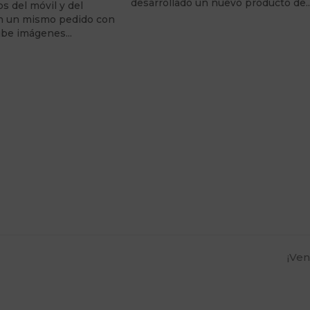
desarrollado un nuevo producto de
s del móvil y del
n un mismo pedido con
Sube imágenes…
nex
¡Ven
post