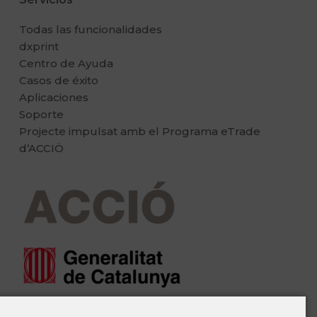
Todas las funcionalidades
dxprint
Centro de Ayuda
Casos de éxito
Aplicaciones
Soporte
Projecte impulsat amb el Programa eTrade
d’ACCIÖ