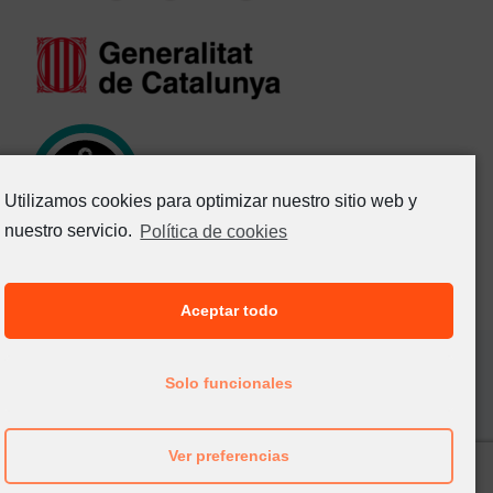
Utilizamos cookies para optimizar nuestro sitio web y
nuestro servicio.
Política de cookies
Aceptar todo
©
IMAXEL LAB SL.
2026 - Todos los derechos
Solo funcionales
reservados
Avisos legales
·
Política de privacidad
·
Política de cookies
Ver preferencias