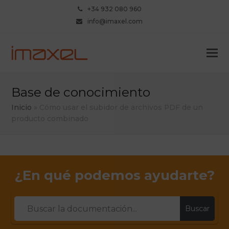
+34 932 080 960
info@imaxel.com
Base de conocimiento
Inicio
»
Cómo usar el subidor de archivos PDF de un
producto combinado
¿En qué podemos ayudarte?
Buscar