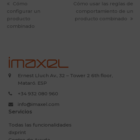
previous
Cómo
next
Cómo usar las reglas de
configurar un
post:
post:
comportamiento de un
producto
producto combinado
combinado
Ernest Lluch Av., 32 – Tower 2 6th floor,
Mataró. ESP
+34 932 080 960
info@imaxel.com
Servicios
Todas las funcionalidades
dxprint
Centro de Ayuda