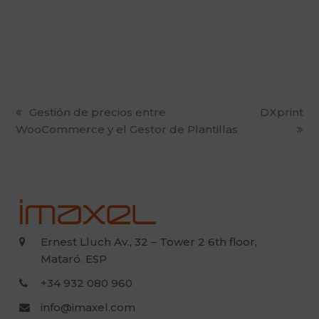
previous
Gestión de precios entre
next
DXprint
WooCommerce y el Gestor de Plantillas
post:
post:
Ernest Lluch Av., 32 – Tower 2 6th floor,
Mataró. ESP
+34 932 080 960
info@imaxel.com